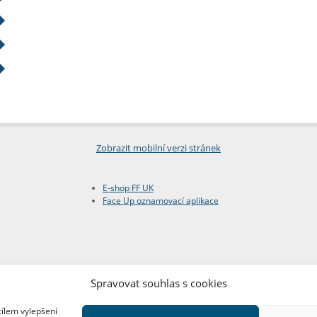
Zobrazit mobilní verzi stránek
E-shop FF UK
Face Up oznamovací aplikace
Spravovat souhlas s cookies
cílem vylepšení