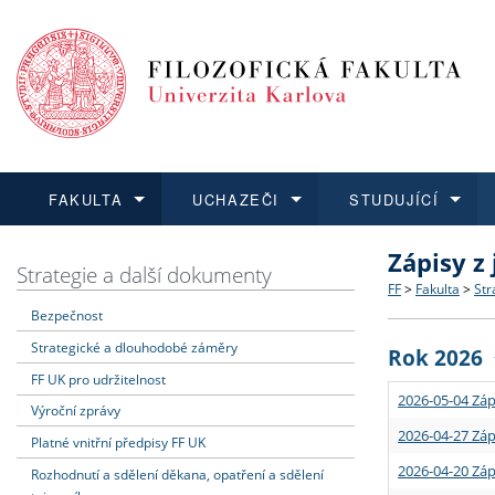
FAKULTA
UCHAZEČI
STUDUJÍCÍ
Zápisy z
FAKULTA
UCHAZEČI
STUDUJÍCÍ
VĚDA A VÝZKUM
ZAHRANIČÍ
Struktura a
Co studova
Bakalářsk
O vědě a 
Aktuální n
Strategie a další dokumenty
FF
>
Fakulta
>
Str
Bezpečnost
Dozvědět se více
Podat přihlášku
Dozvědět se více
Dozvědět se více
Dozvědět se více
Strategie 
Učitelské 
Doktorské
Akademické
Vyjíždějící
Strategické a dlouhodobé záměry
Rok 2026
Podpora a
Informace 
Rigorózní 
Granty a p
Přijíždějíc
FF UK pro udržitelnost
2026-05-04 Záp
Výroční zprávy
Absolventi
Vyjíždějíc
2026-04-27 Záp
Platné vnitřní předpisy FF UK
2026-04-20 Záp
Rozhodnutí a sdělení děkana, opatření a sdělení
Fakultní š