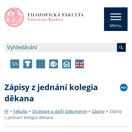
Zápisy z jednání kolegia
děkana
FF
>
Fakulta
>
Strategie a další dokumenty
>
Zápisy
>
Zápisy
z jednání kolegia děkana