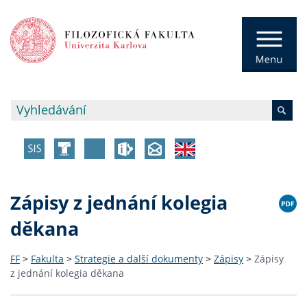
Zápisy z jednání kolegia
děkana
FF
>
Fakulta
>
Strategie a další dokumenty
>
Zápisy
>
Zápisy
z jednání kolegia děkana