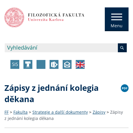
Zápisy z jednání kolegia
děkana
FF
>
Fakulta
>
Strategie a další dokumenty
>
Zápisy
>
Zápisy
z jednání kolegia děkana