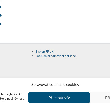
E-shop FF UK
Face Up oznamovací aplikace
Spravovat souhlas s cookies
cílem vylepšení
Přijmout vše
Př
droje návštěvnosti.
Copyright © FF UK 2026
Design:
Red Peppers