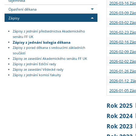
tajemníka
2026-03-16 Záp
Opatření děkana
2026-03-09 Záp
Zápisy
2026-03-02 Záp
Zápisy z jednání předsednictva Akademického
2026-02-23 Záp
senátu FF UK
2026-02-16 Záp
Zápisy z jednání kolegia děkana
Zápisy z porad děkana s vedoucími základních
2026-02-09 Záp
součástí
Zápisy ze zasedání Akademického senátu FF UK
2026-02-02 Záp
Zápisy z jednání Ediční rady
Zápisy ze zasedání Vědecké rady
2026-01-26 Záp
Zápisy z jednání komisí fakulty
2026-01-12 Záp
2026-01-05 Záp
Rok 2025
Rok 2024
Rok 2023