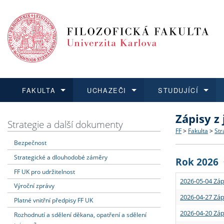
FAKULTA
UCHAZEČI
STUDUJÍCÍ
Zápisy z
FAKULTA
UCHAZEČI
STUDUJÍCÍ
VĚDA A VÝZKUM
ZAHRANIČÍ
Struktura a
Co studova
Bakalářsk
O vědě a 
Aktuální n
Strategie a další dokumenty
FF
>
Fakulta
>
Str
Bezpečnost
Dozvědět se více
Podat přihlášku
Dozvědět se více
Dozvědět se více
Dozvědět se více
Strategie 
Učitelské 
Doktorské
Akademické
Vyjíždějící
Strategické a dlouhodobé záměry
Rok 2026
Podpora a
Informace 
Rigorózní 
Granty a p
Přijíždějíc
FF UK pro udržitelnost
2026-05-04 Záp
Výroční zprávy
Absolventi
Vyjíždějíc
2026-04-27 Záp
Platné vnitřní předpisy FF UK
2026-04-20 Záp
Rozhodnutí a sdělení děkana, opatření a sdělení
Fakultní š