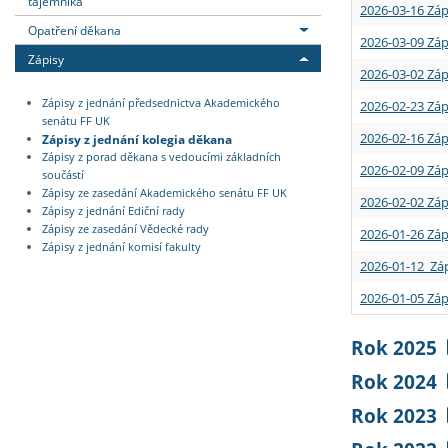
tajemníka
2026-03-16 Záp
Opatření děkana
2026-03-09 Záp
Zápisy
2026-03-02 Záp
Zápisy z jednání předsednictva Akademického
2026-02-23 Záp
senátu FF UK
2026-02-16 Záp
Zápisy z jednání kolegia děkana
Zápisy z porad děkana s vedoucími základních
2026-02-09 Záp
součástí
Zápisy ze zasedání Akademického senátu FF UK
2026-02-02 Záp
Zápisy z jednání Ediční rady
Zápisy ze zasedání Vědecké rady
2026-01-26 Záp
Zápisy z jednání komisí fakulty
2026-01-12 Záp
2026-01-05 Záp
Rok 2025
Rok 2024
Rok 2023