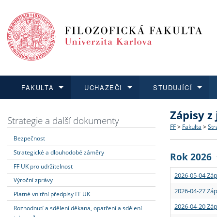
FAKULTA
UCHAZEČI
STUDUJÍCÍ
Zápisy z
FAKULTA
UCHAZEČI
STUDUJÍCÍ
VĚDA A VÝZKUM
ZAHRANIČÍ
Struktura a
Co studova
Bakalářsk
O vědě a 
Aktuální n
Strategie a další dokumenty
FF
>
Fakulta
>
Str
Bezpečnost
Dozvědět se více
Podat přihlášku
Dozvědět se více
Dozvědět se více
Dozvědět se více
Strategie 
Učitelské 
Doktorské
Akademické
Vyjíždějící
Strategické a dlouhodobé záměry
Rok 2026
Podpora a
Informace 
Rigorózní 
Granty a p
Přijíždějíc
FF UK pro udržitelnost
2026-05-04 Záp
Výroční zprávy
Absolventi
Vyjíždějíc
2026-04-27 Záp
Platné vnitřní předpisy FF UK
2026-04-20 Záp
Rozhodnutí a sdělení děkana, opatření a sdělení
Fakultní š