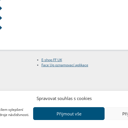
E-shop FF UK
Face Up oznamovací aplikace
Spravovat souhlas s cookies
cílem vylepšení
Přijmout vše
Př
droje návštěvnosti.
Copyright © FF UK 2026
Design:
Red Peppers