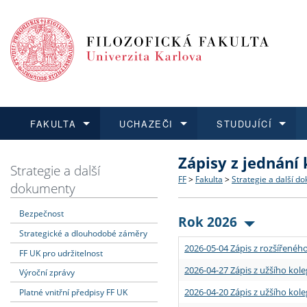
FAKULTA
UCHAZEČI
STUDUJÍCÍ
Zápisy z jednání
FAKULTA
UCHAZEČI
STUDUJÍCÍ
VĚDA A VÝZKUM
ZAHRANIČÍ
Struktura a historie
Co studovat a jak se přihlá
Bakalářské a magisterské
O vědě a výzkumu na FF
Aktuální nabídky a výběrov
Strategie a další
FF
>
Fakulta
>
Strategie a další d
dokumenty
Dozvědět se více
Podat přihlášku
Dozvědět se více
Dozvědět se více
Dozvědět se více
Strategie a další dokumen
Učitelské studijní program
Doktorské studium
Akademické kvalifikace
Vyjíždějící studenti
Bezpečnost
Rok 2026
Strategické a dlouhodobé záměry
Podpora a benefity pro z
Informace k průběhu přijím
Rigorózní řízení
Granty a projekty
Přijíždějící studenti
2026-05-04 Zápis z rozšířeného
FF UK pro udržitelnost
Absolventi fakulty
Vyjíždějící zaměstnanci
2026-04-27 Zápis z užšího kole
Výroční zprávy
2026-04-20 Zápis z užšího kole
Platné vnitřní předpisy FF UK
Fakultní školy FF UK