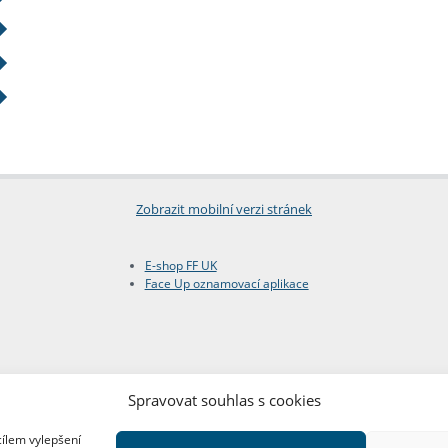
Zobrazit mobilní verzi stránek
E-shop FF UK
Face Up oznamovací aplikace
Spravovat souhlas s cookies
cílem vylepšení