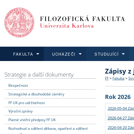
FAKULTA
UCHAZEČI
STUDUJÍCÍ
Zápisy z
FAKULTA
UCHAZEČI
STUDUJÍCÍ
VĚDA A VÝZKUM
ZAHRANIČÍ
Struktura a
Co studova
Bakalářsk
O vědě a 
Aktuální n
Strategie a další dokumenty
FF
>
Fakulta
>
Str
Bezpečnost
Dozvědět se více
Podat přihlášku
Dozvědět se více
Dozvědět se více
Dozvědět se více
Strategie 
Učitelské 
Doktorské
Akademické
Vyjíždějící
Strategické a dlouhodobé záměry
Rok 2026
Podpora a
Informace 
Rigorózní 
Granty a p
Přijíždějíc
FF UK pro udržitelnost
2026-05-04 Záp
Výroční zprávy
Absolventi
Vyjíždějíc
2026-04-27 Záp
Platné vnitřní předpisy FF UK
2026-04-20 Záp
Rozhodnutí a sdělení děkana, opatření a sdělení
Fakultní š