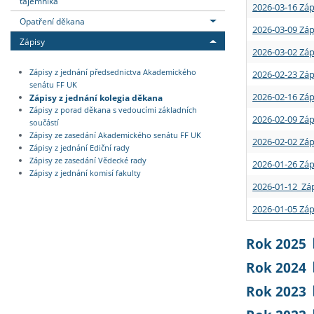
tajemníka
2026-03-16 Záp
Opatření děkana
2026-03-09 Záp
Zápisy
2026-03-02 Záp
Zápisy z jednání předsednictva Akademického
2026-02-23 Záp
senátu FF UK
2026-02-16 Záp
Zápisy z jednání kolegia děkana
Zápisy z porad děkana s vedoucími základních
2026-02-09 Záp
součástí
Zápisy ze zasedání Akademického senátu FF UK
2026-02-02 Záp
Zápisy z jednání Ediční rady
Zápisy ze zasedání Vědecké rady
2026-01-26 Záp
Zápisy z jednání komisí fakulty
2026-01-12 Záp
2026-01-05 Záp
Rok 2025
Rok 2024
Rok 2023