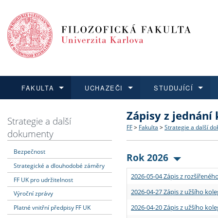
FAKULTA
UCHAZEČI
STUDUJÍCÍ
Zápisy z jednání
FAKULTA
UCHAZEČI
STUDUJÍCÍ
VĚDA A VÝZKUM
ZAHRANIČÍ
Struktura a historie
Co studovat a jak se přihlá
Bakalářské a magisterské
O vědě a výzkumu na FF
Aktuální nabídky a výběrov
Strategie a další
FF
>
Fakulta
>
Strategie a další d
dokumenty
Dozvědět se více
Podat přihlášku
Dozvědět se více
Dozvědět se více
Dozvědět se více
Strategie a další dokumen
Učitelské studijní program
Doktorské studium
Akademické kvalifikace
Vyjíždějící studenti
Bezpečnost
Rok 2026
Strategické a dlouhodobé záměry
Podpora a benefity pro z
Informace k průběhu přijím
Rigorózní řízení
Granty a projekty
Přijíždějící studenti
2026-05-04 Zápis z rozšířeného
FF UK pro udržitelnost
Absolventi fakulty
Vyjíždějící zaměstnanci
2026-04-27 Zápis z užšího kole
Výroční zprávy
2026-04-20 Zápis z užšího kole
Platné vnitřní předpisy FF UK
Fakultní školy FF UK