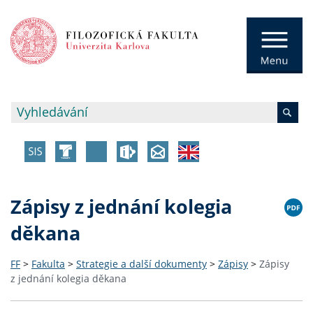
Zápisy z jednání kolegia
děkana
FF
>
Fakulta
>
Strategie a další dokumenty
>
Zápisy
>
Zápisy
z jednání kolegia děkana