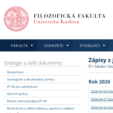
FAKULTA
UCHAZEČI
STUDUJÍCÍ
Zápisy z
FAKULTA
UCHAZEČI
STUDUJÍCÍ
VĚDA A VÝZKUM
ZAHRANIČÍ
Struktura a
Co studova
Bakalářsk
O vědě a 
Aktuální n
Strategie a další dokumenty
FF
>
Fakulta
>
Str
Bezpečnost
Dozvědět se více
Podat přihlášku
Dozvědět se více
Dozvědět se více
Dozvědět se více
Strategie 
Učitelské 
Doktorské
Akademické
Vyjíždějící
Strategické a dlouhodobé záměry
Rok 2026
Podpora a
Informace 
Rigorózní 
Granty a p
Přijíždějíc
FF UK pro udržitelnost
2026-05-04 Záp
Výroční zprávy
Absolventi
Vyjíždějíc
2026-04-27 Záp
Platné vnitřní předpisy FF UK
2026-04-20 Záp
Rozhodnutí a sdělení děkana, opatření a sdělení
Fakultní š