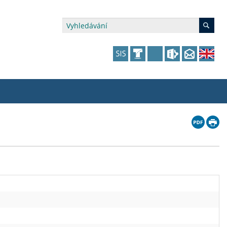
édia a veřejnost
 dalšího vzdělávání
 dalšího vzdělávání
fer & Impact Office
dějící zaměstnanci
vna
amy s mikrocertifikátem
jící se specifickými potřebami
ké ceny a fondy
akultní financování výjezdů
p fakulty
zita třetího věku
a a benefity pro studující
kace
and Central European Studies
ová řízení
atelství FF UK