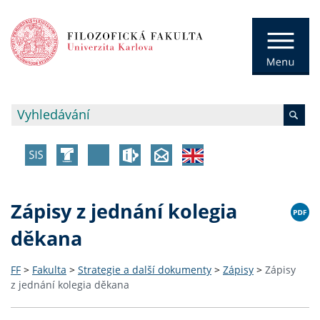
Zápisy z jednání kolegia
děkana
FF
>
Fakulta
>
Strategie a další dokumenty
>
Zápisy
>
Zápisy
z jednání kolegia děkana