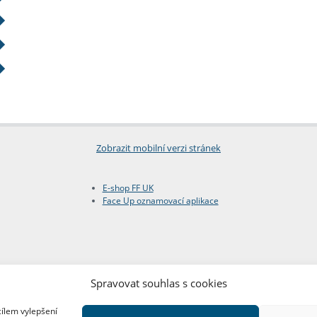
Zobrazit mobilní verzi stránek
E-shop FF UK
Face Up oznamovací aplikace
Spravovat souhlas s cookies
cílem vylepšení