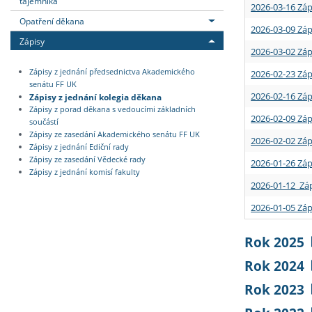
tajemníka
2026-03-16 Záp
Opatření děkana
2026-03-09 Záp
Zápisy
2026-03-02 Záp
Zápisy z jednání předsednictva Akademického
2026-02-23 Záp
senátu FF UK
2026-02-16 Záp
Zápisy z jednání kolegia děkana
Zápisy z porad děkana s vedoucími základních
2026-02-09 Záp
součástí
Zápisy ze zasedání Akademického senátu FF UK
2026-02-02 Záp
Zápisy z jednání Ediční rady
Zápisy ze zasedání Vědecké rady
2026-01-26 Záp
Zápisy z jednání komisí fakulty
2026-01-12 Záp
2026-01-05 Záp
Rok 2025
Rok 2024
Rok 2023