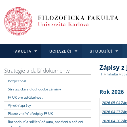
FAKULTA
UCHAZEČI
STUDUJÍCÍ
Zápisy z
FAKULTA
UCHAZEČI
STUDUJÍCÍ
VĚDA A VÝZKUM
ZAHRANIČÍ
Struktura a
Co studova
Bakalářsk
O vědě a 
Aktuální n
Strategie a další dokumenty
FF
>
Fakulta
>
Str
Bezpečnost
Dozvědět se více
Podat přihlášku
Dozvědět se více
Dozvědět se více
Dozvědět se více
Strategie 
Učitelské 
Doktorské
Akademické
Vyjíždějící
Strategické a dlouhodobé záměry
Rok 2026
Podpora a
Informace 
Rigorózní 
Granty a p
Přijíždějíc
FF UK pro udržitelnost
2026-05-04 Záp
Výroční zprávy
Absolventi
Vyjíždějíc
2026-04-27 Záp
Platné vnitřní předpisy FF UK
2026-04-20 Záp
Rozhodnutí a sdělení děkana, opatření a sdělení
Fakultní š