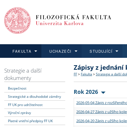
FAKULTA
UCHAZEČI
STUDUJÍCÍ
Zápisy z jednání
FAKULTA
UCHAZEČI
STUDUJÍCÍ
VĚDA A VÝZKUM
ZAHRANIČÍ
Struktura a historie
Co studovat a jak se přihlá
Bakalářské a magisterské
O vědě a výzkumu na FF
Aktuální nabídky a výběrov
Strategie a další
FF
>
Fakulta
>
Strategie a další d
dokumenty
Dozvědět se více
Podat přihlášku
Dozvědět se více
Dozvědět se více
Dozvědět se více
Strategie a další dokumen
Učitelské studijní program
Doktorské studium
Akademické kvalifikace
Vyjíždějící studenti
Bezpečnost
Rok 2026
Strategické a dlouhodobé záměry
Podpora a benefity pro z
Informace k průběhu přijím
Rigorózní řízení
Granty a projekty
Přijíždějící studenti
2026-05-04 Zápis z rozšířeného
FF UK pro udržitelnost
Absolventi fakulty
Vyjíždějící zaměstnanci
2026-04-27 Zápis z užšího kole
Výroční zprávy
2026-04-20 Zápis z užšího kole
Platné vnitřní předpisy FF UK
Fakultní školy FF UK