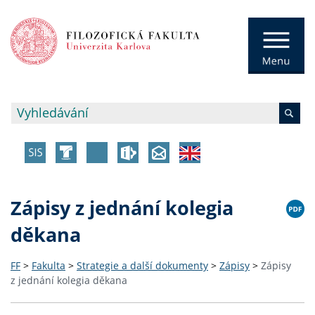
Zápisy z jednání kolegia
děkana
FF
>
Fakulta
>
Strategie a další dokumenty
>
Zápisy
>
Zápisy
z jednání kolegia děkana