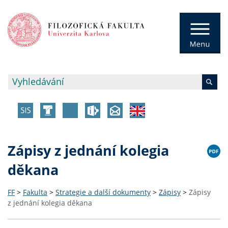
Zápisy z jednání kolegia
děkana
FF
>
Fakulta
>
Strategie a další dokumenty
>
Zápisy
>
Zápisy
z jednání kolegia děkana