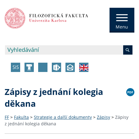
Zápisy z jednání kolegia
děkana
FF
>
Fakulta
>
Strategie a další dokumenty
>
Zápisy
>
Zápisy
z jednání kolegia děkana