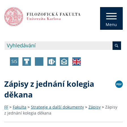
Zápisy z jednání kolegia
děkana
FF
>
Fakulta
>
Strategie a další dokumenty
>
Zápisy
>
Zápisy
z jednání kolegia děkana