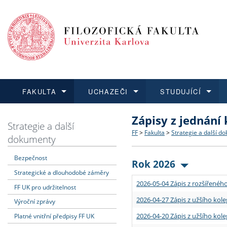
FAKULTA
UCHAZEČI
STUDUJÍCÍ
Zápisy z jednání
FAKULTA
UCHAZEČI
STUDUJÍCÍ
VĚDA A VÝZKUM
ZAHRANIČÍ
Struktura a historie
Co studovat a jak se přihlá
Bakalářské a magisterské
O vědě a výzkumu na FF
Aktuální nabídky a výběrov
Strategie a další
FF
>
Fakulta
>
Strategie a další d
dokumenty
Dozvědět se více
Podat přihlášku
Dozvědět se více
Dozvědět se více
Dozvědět se více
Strategie a další dokumen
Učitelské studijní program
Doktorské studium
Akademické kvalifikace
Vyjíždějící studenti
Bezpečnost
Rok 2026
Strategické a dlouhodobé záměry
Podpora a benefity pro z
Informace k průběhu přijím
Rigorózní řízení
Granty a projekty
Přijíždějící studenti
2026-05-04 Zápis z rozšířeného
FF UK pro udržitelnost
Absolventi fakulty
Vyjíždějící zaměstnanci
2026-04-27 Zápis z užšího kole
Výroční zprávy
2026-04-20 Zápis z užšího kole
Platné vnitřní předpisy FF UK
Fakultní školy FF UK