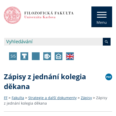
Zápisy z jednání kolegia
děkana
FF
>
Fakulta
>
Strategie a další dokumenty
>
Zápisy
>
Zápisy
z jednání kolegia děkana