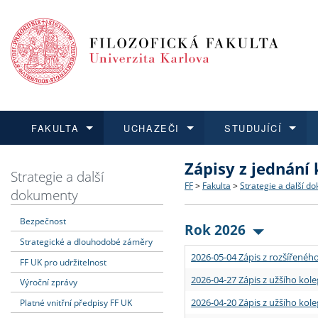
FAKULTA
UCHAZEČI
STUDUJÍCÍ
Zápisy z jednání
FAKULTA
UCHAZEČI
STUDUJÍCÍ
VĚDA A VÝZKUM
ZAHRANIČÍ
Struktura a historie
Co studovat a jak se přihlá
Bakalářské a magisterské
O vědě a výzkumu na FF
Aktuální nabídky a výběrov
Strategie a další
FF
>
Fakulta
>
Strategie a další d
dokumenty
Dozvědět se více
Podat přihlášku
Dozvědět se více
Dozvědět se více
Dozvědět se více
Strategie a další dokumen
Učitelské studijní program
Doktorské studium
Akademické kvalifikace
Vyjíždějící studenti
Bezpečnost
Rok 2026
Strategické a dlouhodobé záměry
Podpora a benefity pro z
Informace k průběhu přijím
Rigorózní řízení
Granty a projekty
Přijíždějící studenti
2026-05-04 Zápis z rozšířeného
FF UK pro udržitelnost
Absolventi fakulty
Vyjíždějící zaměstnanci
2026-04-27 Zápis z užšího kole
Výroční zprávy
2026-04-20 Zápis z užšího kole
Platné vnitřní předpisy FF UK
Fakultní školy FF UK