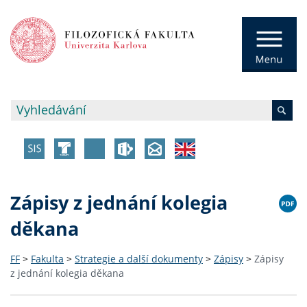
Zápisy z jednání kolegia
děkana
FF
>
Fakulta
>
Strategie a další dokumenty
>
Zápisy
>
Zápisy
z jednání kolegia děkana