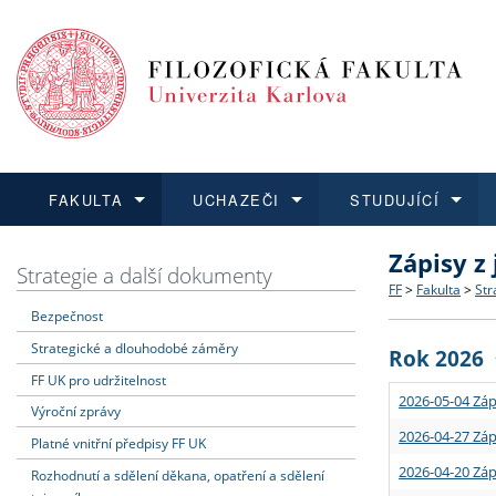
FAKULTA
UCHAZEČI
STUDUJÍCÍ
Zápisy z
FAKULTA
UCHAZEČI
STUDUJÍCÍ
VĚDA A VÝZKUM
ZAHRANIČÍ
Struktura a
Co studova
Bakalářsk
O vědě a 
Aktuální n
Strategie a další dokumenty
FF
>
Fakulta
>
Str
Bezpečnost
Dozvědět se více
Podat přihlášku
Dozvědět se více
Dozvědět se více
Dozvědět se více
Strategie 
Učitelské 
Doktorské
Akademické
Vyjíždějící
Strategické a dlouhodobé záměry
Rok 2026
Podpora a
Informace 
Rigorózní 
Granty a p
Přijíždějíc
FF UK pro udržitelnost
2026-05-04 Záp
Výroční zprávy
Absolventi
Vyjíždějíc
2026-04-27 Záp
Platné vnitřní předpisy FF UK
2026-04-20 Záp
Rozhodnutí a sdělení děkana, opatření a sdělení
Fakultní š