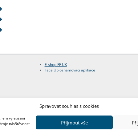
E-shop FF UK
Face Up oznamovací aplikace
Spravovat souhlas s cookies
cílem vylepšení
Přijmout vše
Př
droje návštěvnosti.
Copyright © FF UK 2026
Design:
Red Peppers