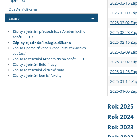
tajemníka
2026-03-16 Záp
Opatření děkana
2026-03-09 Záp
Zápisy
2026-03-02 Záp
Zápisy z jednání předsednictva Akademického
2026-02-23 Záp
senátu FF UK
2026-02-16 Záp
Zápisy z jednání kolegia děkana
Zápisy z porad děkana s vedoucími základních
2026-02-09 Záp
součástí
Zápisy ze zasedání Akademického senátu FF UK
2026-02-02 Záp
Zápisy z jednání Ediční rady
Zápisy ze zasedání Vědecké rady
2026-01-26 Záp
Zápisy z jednání komisí fakulty
2026-01-12 Záp
2026-01-05 Záp
Rok 2025
Rok 2024
Rok 2023