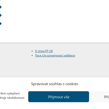
E-shop FF UK
Face Up oznamovací aplikace
Spravovat souhlas s cookies
cílem vylepšení
Přijmout vše
Př
droje návštěvnosti.
Copyright © FF UK 2026
Design:
Red Peppers