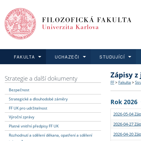
FAKULTA
UCHAZEČI
STUDUJÍCÍ
Zápisy z
FAKULTA
UCHAZEČI
STUDUJÍCÍ
VĚDA A VÝZKUM
ZAHRANIČÍ
Struktura a
Co studova
Bakalářsk
O vědě a 
Aktuální n
Strategie a další dokumenty
FF
>
Fakulta
>
Str
Bezpečnost
Dozvědět se více
Podat přihlášku
Dozvědět se více
Dozvědět se více
Dozvědět se více
Strategie 
Učitelské 
Doktorské
Akademické
Vyjíždějící
Strategické a dlouhodobé záměry
Rok 2026
Podpora a
Informace 
Rigorózní 
Granty a p
Přijíždějíc
FF UK pro udržitelnost
2026-05-04 Záp
Výroční zprávy
Absolventi
Vyjíždějíc
2026-04-27 Záp
Platné vnitřní předpisy FF UK
2026-04-20 Záp
Rozhodnutí a sdělení děkana, opatření a sdělení
Fakultní š