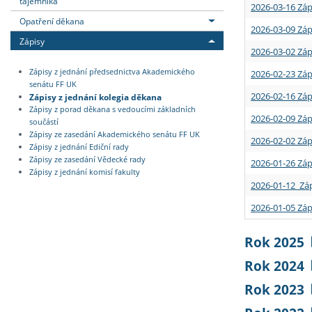
tajemníka
2026-03-16 Záp
Opatření děkana
2026-03-09 Záp
Zápisy
2026-03-02 Záp
Zápisy z jednání předsednictva Akademického
2026-02-23 Záp
senátu FF UK
2026-02-16 Záp
Zápisy z jednání kolegia děkana
Zápisy z porad děkana s vedoucími základních
2026-02-09 Záp
součástí
Zápisy ze zasedání Akademického senátu FF UK
2026-02-02 Záp
Zápisy z jednání Ediční rady
Zápisy ze zasedání Vědecké rady
2026-01-26 Záp
Zápisy z jednání komisí fakulty
2026-01-12 Záp
2026-01-05 Záp
Rok 2025
Rok 2024
Rok 2023