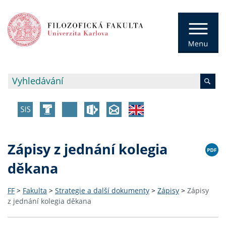
Zápisy z jednání kolegia
děkana
FF
>
Fakulta
>
Strategie a další dokumenty
>
Zápisy
>
Zápisy
z jednání kolegia děkana