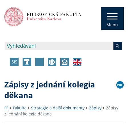
Zápisy z jednání kolegia
děkana
FF
>
Fakulta
>
Strategie a další dokumenty
>
Zápisy
>
Zápisy
z jednání kolegia děkana