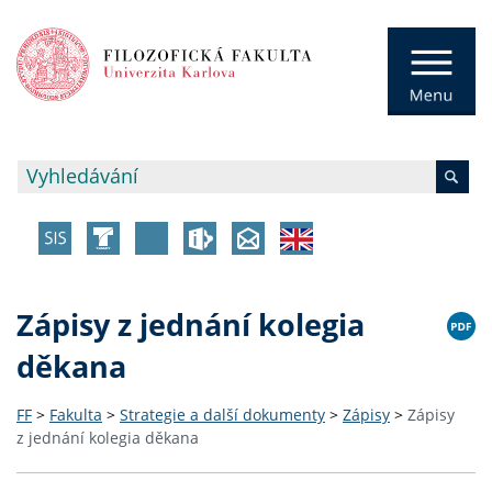
Zápisy z jednání kolegia
děkana
FF
>
Fakulta
>
Strategie a další dokumenty
>
Zápisy
>
Zápisy
z jednání kolegia děkana