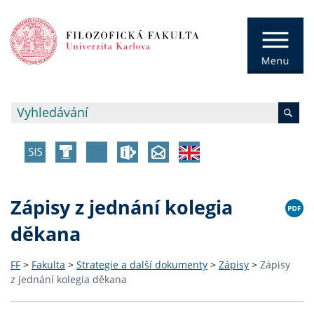
Zápisy z jednání kolegia
děkana
FF
>
Fakulta
>
Strategie a další dokumenty
>
Zápisy
>
Zápisy
z jednání kolegia děkana