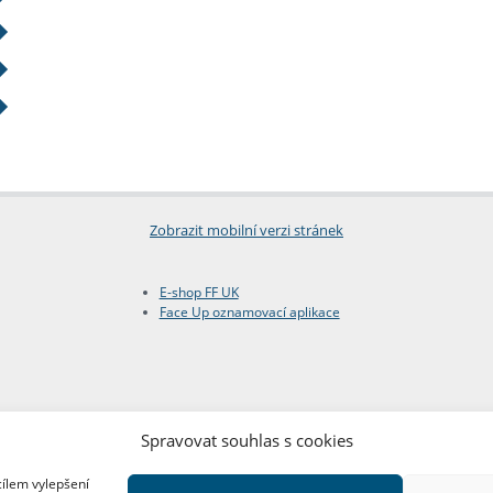
Zobrazit mobilní verzi stránek
E-shop FF UK
Face Up oznamovací aplikace
Spravovat souhlas s cookies
cílem vylepšení