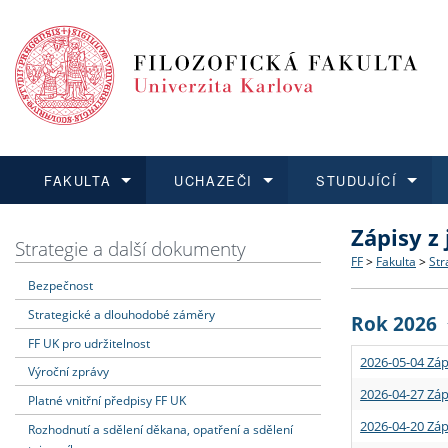
FAKULTA
UCHAZEČI
STUDUJÍCÍ
Zápisy z
FAKULTA
UCHAZEČI
STUDUJÍCÍ
VĚDA A VÝZKUM
ZAHRANIČÍ
Struktura a
Co studova
Bakalářsk
O vědě a 
Aktuální n
Strategie a další dokumenty
FF
>
Fakulta
>
Str
Bezpečnost
Dozvědět se více
Podat přihlášku
Dozvědět se více
Dozvědět se více
Dozvědět se více
Strategie 
Učitelské 
Doktorské
Akademické
Vyjíždějící
Strategické a dlouhodobé záměry
Rok 2026
Podpora a
Informace 
Rigorózní 
Granty a p
Přijíždějíc
FF UK pro udržitelnost
2026-05-04 Záp
Výroční zprávy
Absolventi
Vyjíždějíc
2026-04-27 Záp
Platné vnitřní předpisy FF UK
2026-04-20 Záp
Rozhodnutí a sdělení děkana, opatření a sdělení
Fakultní š