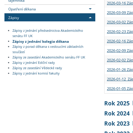
tajemníka
2026-03-16 Záp
Opatření děkana
2026-03-09 Záp
Zápisy
2026-03-02 Záp
Zápisy z jednání předsednictva Akademického
2026-02-23 Záp
senátu FF UK
2026-02-16 Záp
Zápisy z jednání kolegia děkana
Zápisy z porad děkana s vedoucími základních
2026-02-09 Záp
součástí
Zápisy ze zasedání Akademického senátu FF UK
2026-02-02 Záp
Zápisy z jednání Ediční rady
Zápisy ze zasedání Vědecké rady
2026-01-26 Záp
Zápisy z jednání komisí fakulty
2026-01-12 Záp
2026-01-05 Záp
Rok 2025
Rok 2024
Rok 2023