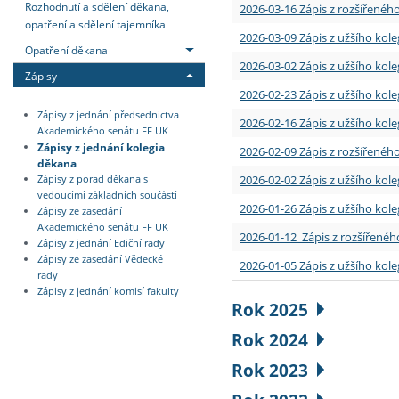
Rozhodnutí a sdělení děkana,
2026-03-16 Zápis z rozšířenéh
opatření a sdělení tajemníka
2026-03-09 Zápis z užšího kole
Opatření děkana
2026-03-02 Zápis z užšího kole
Zápisy
2026-02-23 Zápis z užšího kol
Zápisy z jednání předsednictva
2026-02-16 Zápis z užšího kole
Akademického senátu FF UK
Zápisy z jednání kolegia
2026-02-09 Zápis z rozšířeného
děkana
2026-02-02 Zápis z užšího kol
Zápisy z porad děkana s
vedoucími základních součástí
2026-01-26 Zápis z užšího kole
Zápisy ze zasedání
Akademického senátu FF UK
2026-01-12 Zápis z rozšířenéh
Zápisy z jednání Ediční rady
Zápisy ze zasedání Vědecké
2026-01-05 Zápis z užšího kole
rady
Zápisy z jednání komisí fakulty
Rok 2025
Rok 2024
Rok 2023