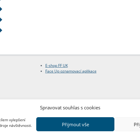
E-shop FF UK
Face Up oznamovací aplikace
Spravovat souhlas s cookies
cílem vylepšení
Přijmout vše
Př
droje návštěvnosti.
Copyright © FF UK 2026
Design:
Red Peppers