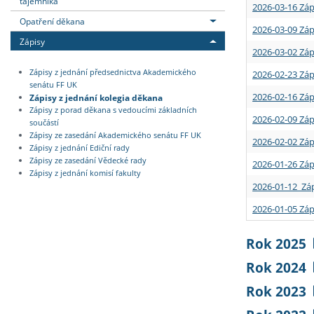
tajemníka
2026-03-16 Záp
Opatření děkana
2026-03-09 Záp
Zápisy
2026-03-02 Záp
Zápisy z jednání předsednictva Akademického
2026-02-23 Záp
senátu FF UK
2026-02-16 Záp
Zápisy z jednání kolegia děkana
Zápisy z porad děkana s vedoucími základních
2026-02-09 Záp
součástí
Zápisy ze zasedání Akademického senátu FF UK
2026-02-02 Záp
Zápisy z jednání Ediční rady
Zápisy ze zasedání Vědecké rady
2026-01-26 Záp
Zápisy z jednání komisí fakulty
2026-01-12 Záp
2026-01-05 Záp
Rok 2025
Rok 2024
Rok 2023