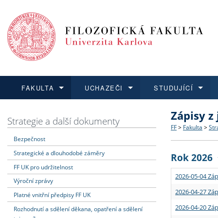
FAKULTA
UCHAZEČI
STUDUJÍCÍ
Zápisy z
FAKULTA
UCHAZEČI
STUDUJÍCÍ
VĚDA A VÝZKUM
ZAHRANIČÍ
Struktura a
Co studova
Bakalářsk
O vědě a 
Aktuální n
Strategie a další dokumenty
FF
>
Fakulta
>
Str
Bezpečnost
Dozvědět se více
Podat přihlášku
Dozvědět se více
Dozvědět se více
Dozvědět se více
Strategie 
Učitelské 
Doktorské
Akademické
Vyjíždějící
Strategické a dlouhodobé záměry
Rok 2026
Podpora a
Informace 
Rigorózní 
Granty a p
Přijíždějíc
FF UK pro udržitelnost
2026-05-04 Záp
Výroční zprávy
Absolventi
Vyjíždějíc
2026-04-27 Záp
Platné vnitřní předpisy FF UK
2026-04-20 Záp
Rozhodnutí a sdělení děkana, opatření a sdělení
Fakultní š