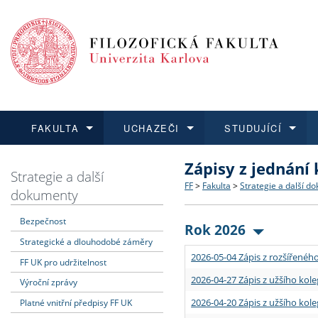
FAKULTA
UCHAZEČI
STUDUJÍCÍ
Zápisy z jednání
FAKULTA
UCHAZEČI
STUDUJÍCÍ
VĚDA A VÝZKUM
ZAHRANIČÍ
Struktura a historie
Co studovat a jak se přihlá
Bakalářské a magisterské
O vědě a výzkumu na FF
Aktuální nabídky a výběrov
Strategie a další
FF
>
Fakulta
>
Strategie a další d
dokumenty
Dozvědět se více
Podat přihlášku
Dozvědět se více
Dozvědět se více
Dozvědět se více
Strategie a další dokumen
Učitelské studijní program
Doktorské studium
Akademické kvalifikace
Vyjíždějící studenti
Bezpečnost
Rok 2026
Strategické a dlouhodobé záměry
Podpora a benefity pro z
Informace k průběhu přijí
Rigorózní řízení
Granty a projekty
Přijíždějící studenti
2026-05-04 Zápis z rozšířeného
FF UK pro udržitelnost
Absolventi fakulty
Vyjíždějící zaměstnanci
2026-04-27 Zápis z užšího kole
Výroční zprávy
2026-04-20 Zápis z užšího kole
Platné vnitřní předpisy FF UK
Fakultní školy FF UK