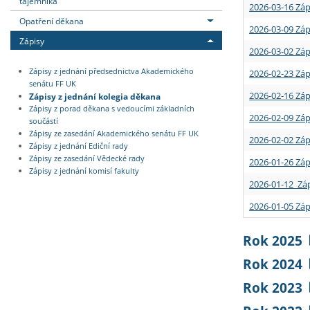
tajemníka
2026-03-16 Záp
Opatření děkana
2026-03-09 Záp
Zápisy
2026-03-02 Záp
Zápisy z jednání předsednictva Akademického
2026-02-23 Záp
senátu FF UK
2026-02-16 Záp
Zápisy z jednání kolegia děkana
Zápisy z porad děkana s vedoucími základních
2026-02-09 Záp
součástí
Zápisy ze zasedání Akademického senátu FF UK
2026-02-02 Záp
Zápisy z jednání Ediční rady
Zápisy ze zasedání Vědecké rady
2026-01-26 Záp
Zápisy z jednání komisí fakulty
2026-01-12 Záp
2026-01-05 Záp
Rok 2025
Rok 2024
Rok 2023