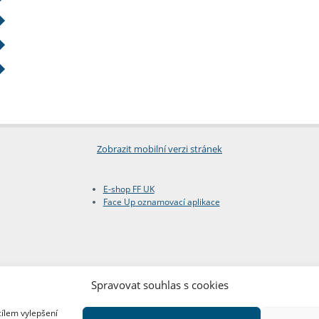
Zobrazit mobilní verzi stránek
E-shop FF UK
Face Up oznamovací aplikace
Spravovat souhlas s cookies
cílem vylepšení