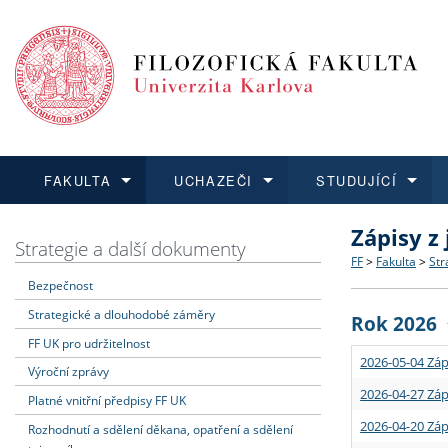
FAKULTA
UCHAZEČI
STUDUJÍCÍ
Zápisy z
FAKULTA
UCHAZEČI
STUDUJÍCÍ
VĚDA A VÝZKUM
ZAHRANIČÍ
Struktura a
Co studova
Bakalářsk
O vědě a 
Aktuální n
Strategie a další dokumenty
FF
>
Fakulta
>
Str
Bezpečnost
Dozvědět se více
Podat přihlášku
Dozvědět se více
Dozvědět se více
Dozvědět se více
Strategie 
Učitelské 
Doktorské
Akademické
Vyjíždějící
Strategické a dlouhodobé záměry
Rok 2026
Podpora a
Informace 
Rigorózní 
Granty a p
Přijíždějíc
FF UK pro udržitelnost
2026-05-04 Záp
Výroční zprávy
Absolventi
Vyjíždějíc
2026-04-27 Záp
Platné vnitřní předpisy FF UK
2026-04-20 Záp
Rozhodnutí a sdělení děkana, opatření a sdělení
Fakultní š