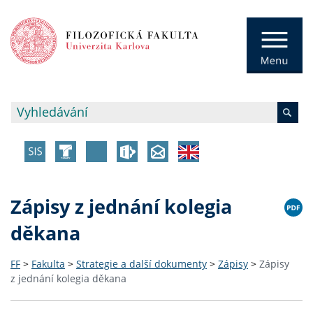
Zápisy z jednání kolegia
děkana
FF
>
Fakulta
>
Strategie a další dokumenty
>
Zápisy
>
Zápisy
z jednání kolegia děkana