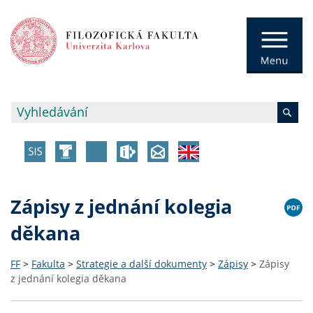
Zápisy z jednání kolegia
děkana
FF
>
Fakulta
>
Strategie a další dokumenty
>
Zápisy
>
Zápisy
z jednání kolegia děkana