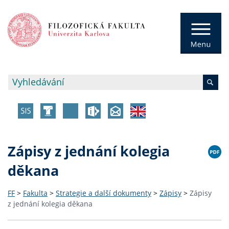
Zápisy z jednání kolegia
děkana
FF
>
Fakulta
>
Strategie a další dokumenty
>
Zápisy
>
Zápisy
z jednání kolegia děkana