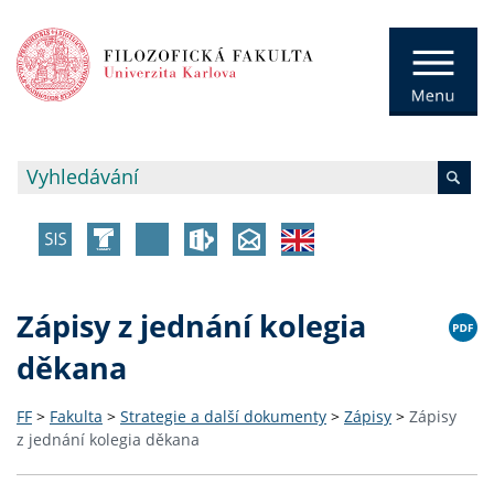
Zápisy z jednání kolegia
děkana
FF
>
Fakulta
>
Strategie a další dokumenty
>
Zápisy
>
Zápisy
z jednání kolegia děkana