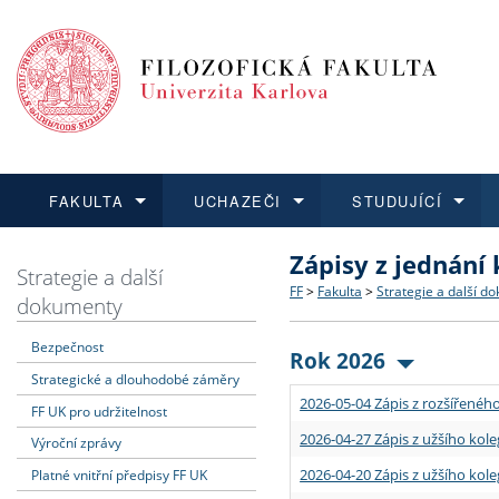
FAKULTA
UCHAZEČI
STUDUJÍCÍ
Zápisy z jednání
FAKULTA
UCHAZEČI
STUDUJÍCÍ
VĚDA A VÝZKUM
ZAHRANIČÍ
Struktura a historie
Co studovat a jak se přihlá
Bakalářské a magisterské
O vědě a výzkumu na FF
Aktuální nabídky a výběrov
Strategie a další
FF
>
Fakulta
>
Strategie a další d
dokumenty
Dozvědět se více
Podat přihlášku
Dozvědět se více
Dozvědět se více
Dozvědět se více
Strategie a další dokumen
Učitelské studijní program
Doktorské studium
Akademické kvalifikace
Vyjíždějící studenti
Bezpečnost
Rok 2026
Strategické a dlouhodobé záměry
Podpora a benefity pro z
Informace k průběhu přijím
Rigorózní řízení
Granty a projekty
Přijíždějící studenti
2026-05-04 Zápis z rozšířeného
FF UK pro udržitelnost
Absolventi fakulty
Vyjíždějící zaměstnanci
2026-04-27 Zápis z užšího kole
Výroční zprávy
2026-04-20 Zápis z užšího kole
Platné vnitřní předpisy FF UK
Fakultní školy FF UK