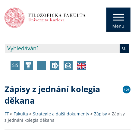
Zápisy z jednání kolegia
děkana
FF
>
Fakulta
>
Strategie a další dokumenty
>
Zápisy
>
Zápisy
z jednání kolegia děkana