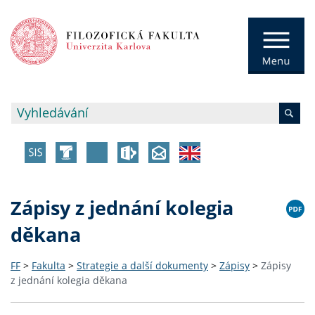
Zápisy z jednání kolegia
děkana
FF
>
Fakulta
>
Strategie a další dokumenty
>
Zápisy
>
Zápisy
z jednání kolegia děkana