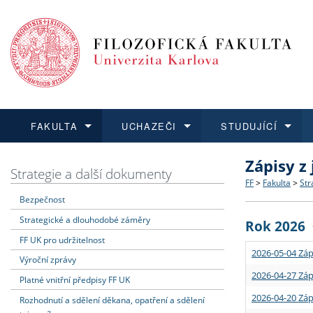
FAKULTA
UCHAZEČI
STUDUJÍCÍ
Zápisy z
FAKULTA
UCHAZEČI
STUDUJÍCÍ
VĚDA A VÝZKUM
ZAHRANIČÍ
Struktura a
Co studova
Bakalářsk
O vědě a 
Aktuální n
Strategie a další dokumenty
FF
>
Fakulta
>
Str
Bezpečnost
Dozvědět se více
Podat přihlášku
Dozvědět se více
Dozvědět se více
Dozvědět se více
Strategie 
Učitelské 
Doktorské
Akademické
Vyjíždějící
Strategické a dlouhodobé záměry
Rok 2026
Podpora a
Informace 
Rigorózní 
Granty a p
Přijíždějíc
FF UK pro udržitelnost
2026-05-04 Záp
Výroční zprávy
Absolventi
Vyjíždějíc
2026-04-27 Záp
Platné vnitřní předpisy FF UK
2026-04-20 Záp
Rozhodnutí a sdělení děkana, opatření a sdělení
Fakultní š