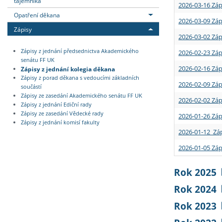
tajemníka
2026-03-16 Záp
Opatření děkana
2026-03-09 Záp
Zápisy
2026-03-02 Záp
Zápisy z jednání předsednictva Akademického
2026-02-23 Záp
senátu FF UK
2026-02-16 Záp
Zápisy z jednání kolegia děkana
Zápisy z porad děkana s vedoucími základních
2026-02-09 Záp
součástí
Zápisy ze zasedání Akademického senátu FF UK
2026-02-02 Záp
Zápisy z jednání Ediční rady
Zápisy ze zasedání Vědecké rady
2026-01-26 Záp
Zápisy z jednání komisí fakulty
2026-01-12 Záp
2026-01-05 Záp
Rok 2025
Rok 2024
Rok 2023