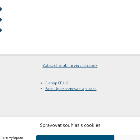
Zobrazit mobilní verzi stránek
E-shop FF UK
Face Up oznamovací aplikace
Spravovat souhlas s cookies
cílem vylepšení