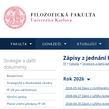
FAKULTA
UCHAZEČI
STUDUJÍCÍ
Zápisy z jednání
FAKULTA
UCHAZEČI
STUDUJÍCÍ
VĚDA A VÝZKUM
ZAHRANIČÍ
Struktura a historie
Co studovat a jak se přihlá
Bakalářské a magisterské
O vědě a výzkumu na FF
Aktuální nabídky a výběrov
Strategie a další
FF
>
Fakulta
>
Strategie a další d
dokumenty
Dozvědět se více
Podat přihlášku
Dozvědět se více
Dozvědět se více
Dozvědět se více
Strategie a další dokumen
Učitelské studijní program
Doktorské studium
Akademické kvalifikace
Vyjíždějící studenti
Bezpečnost
Rok 2026
Strategické a dlouhodobé záměry
Podpora a benefity pro z
Informace k průběhu přijím
Rigorózní řízení
Granty a projekty
Přijíždějící studenti
2026-05-04 Zápis z rozšířeného
FF UK pro udržitelnost
Absolventi fakulty
Vyjíždějící zaměstnanci
2026-04-27 Zápis z užšího kole
Výroční zprávy
2026-04-20 Zápis z užšího kole
Platné vnitřní předpisy FF UK
Fakultní školy FF UK