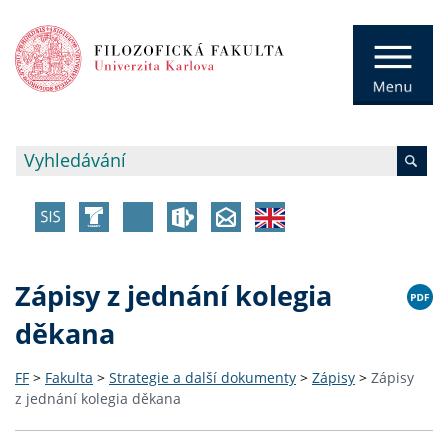
Zápisy z jednání kolegia
děkana
FF
>
Fakulta
>
Strategie a další dokumenty
>
Zápisy
>
Zápisy
z jednání kolegia děkana