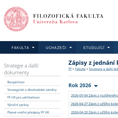
FAKULTA
UCHAZEČI
STUDUJÍCÍ
Zápisy z jednání
FAKULTA
UCHAZEČI
STUDUJÍCÍ
VĚDA A VÝZKUM
ZAHRANIČÍ
Struktura a historie
Co studovat a jak se přihlá
Bakalářské a magisterské
O vědě a výzkumu na FF
Aktuální nabídky a výběrov
Strategie a další
FF
>
Fakulta
>
Strategie a další d
dokumenty
Dozvědět se více
Podat přihlášku
Dozvědět se více
Dozvědět se více
Dozvědět se více
Strategie a další dokumen
Učitelské studijní program
Doktorské studium
Akademické kvalifikace
Vyjíždějící studenti
Bezpečnost
Rok 2026
Strategické a dlouhodobé záměry
Podpora a benefity pro z
Informace k průběhu přijím
Rigorózní řízení
Granty a projekty
Přijíždějící studenti
2026-05-04 Zápis z rozšířeného
FF UK pro udržitelnost
Absolventi fakulty
Vyjíždějící zaměstnanci
2026-04-27 Zápis z užšího kole
Výroční zprávy
2026-04-20 Zápis z užšího kole
Platné vnitřní předpisy FF UK
Fakultní školy FF UK