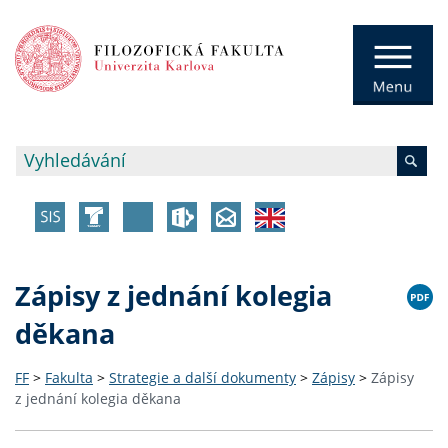
Zápisy z jednání kolegia
děkana
FF
>
Fakulta
>
Strategie a další dokumenty
>
Zápisy
>
Zápisy
z jednání kolegia děkana