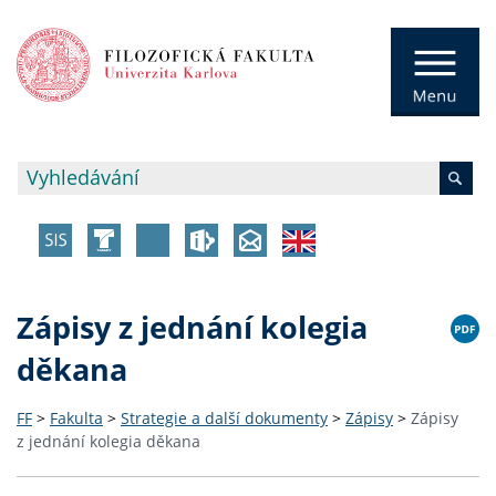
Zápisy z jednání kolegia
děkana
FF
>
Fakulta
>
Strategie a další dokumenty
>
Zápisy
>
Zápisy
z jednání kolegia děkana