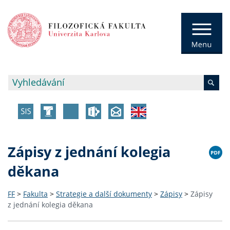
Zápisy z jednání kolegia
děkana
FF
>
Fakulta
>
Strategie a další dokumenty
>
Zápisy
>
Zápisy
z jednání kolegia děkana