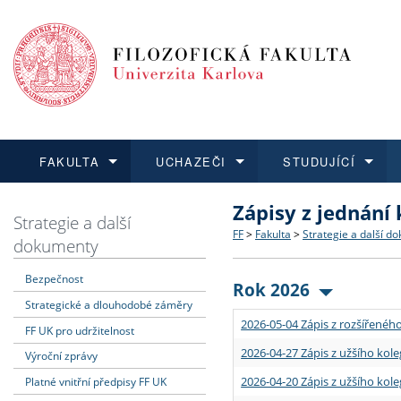
FAKULTA
UCHAZEČI
STUDUJÍCÍ
Zápisy z jednání
FAKULTA
UCHAZEČI
STUDUJÍCÍ
VĚDA A VÝZKUM
ZAHRANIČÍ
Struktura a historie
Co studovat a jak se přihlá
Bakalářské a magisterské
O vědě a výzkumu na FF
Aktuální nabídky a výběrov
Strategie a další
FF
>
Fakulta
>
Strategie a další d
dokumenty
Dozvědět se více
Podat přihlášku
Dozvědět se více
Dozvědět se více
Dozvědět se více
Strategie a další dokumen
Učitelské studijní program
Doktorské studium
Akademické kvalifikace
Vyjíždějící studenti
Bezpečnost
Rok 2026
Strategické a dlouhodobé záměry
Podpora a benefity pro z
Informace k průběhu přijím
Rigorózní řízení
Granty a projekty
Přijíždějící studenti
2026-05-04 Zápis z rozšířeného
FF UK pro udržitelnost
Absolventi fakulty
Vyjíždějící zaměstnanci
2026-04-27 Zápis z užšího kole
Výroční zprávy
2026-04-20 Zápis z užšího kole
Platné vnitřní předpisy FF UK
Fakultní školy FF UK