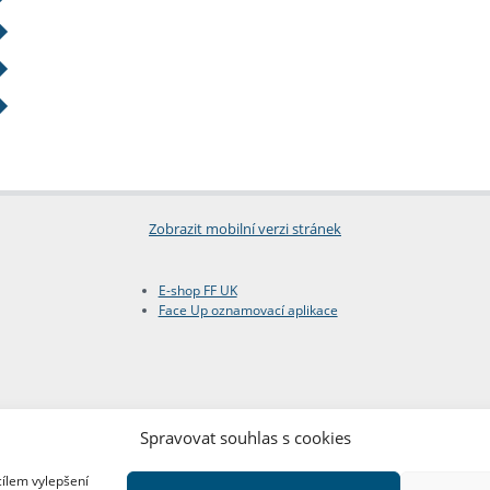
Zobrazit mobilní verzi stránek
E-shop FF UK
Face Up oznamovací aplikace
Spravovat souhlas s cookies
cílem vylepšení