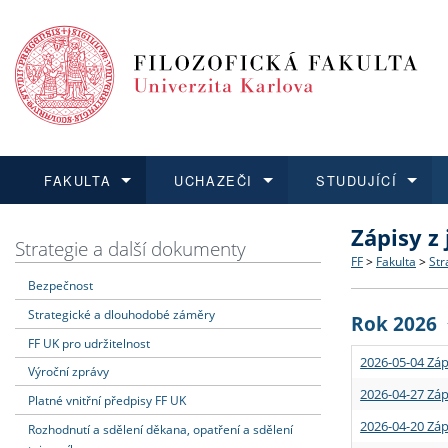
FAKULTA
UCHAZEČI
STUDUJÍCÍ
Zápisy z
FAKULTA
UCHAZEČI
STUDUJÍCÍ
VĚDA A VÝZKUM
ZAHRANIČÍ
Struktura a
Co studova
Bakalářsk
O vědě a 
Aktuální n
Strategie a další dokumenty
FF
>
Fakulta
>
Str
Bezpečnost
Dozvědět se více
Podat přihlášku
Dozvědět se více
Dozvědět se více
Dozvědět se více
Strategie 
Učitelské 
Doktorské
Akademické
Vyjíždějící
Strategické a dlouhodobé záměry
Rok 2026
Podpora a
Informace 
Rigorózní 
Granty a p
Přijíždějíc
FF UK pro udržitelnost
2026-05-04 Záp
Výroční zprávy
Absolventi
Vyjíždějíc
2026-04-27 Záp
Platné vnitřní předpisy FF UK
2026-04-20 Záp
Rozhodnutí a sdělení děkana, opatření a sdělení
Fakultní š