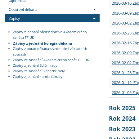
tajemníka
2026-03-16 Záp
Opatření děkana
2026-03-09 Záp
Zápisy
2026-03-02 Záp
Zápisy z jednání předsednictva Akademického
2026-02-23 Záp
senátu FF UK
2026-02-16 Záp
Zápisy z jednání kolegia děkana
Zápisy z porad děkana s vedoucími základních
2026-02-09 Záp
součástí
Zápisy ze zasedání Akademického senátu FF UK
2026-02-02 Záp
Zápisy z jednání Ediční rady
Zápisy ze zasedání Vědecké rady
2026-01-26 Záp
Zápisy z jednání komisí fakulty
2026-01-12 Záp
2026-01-05 Záp
Rok 2025
Rok 2024
Rok 2023