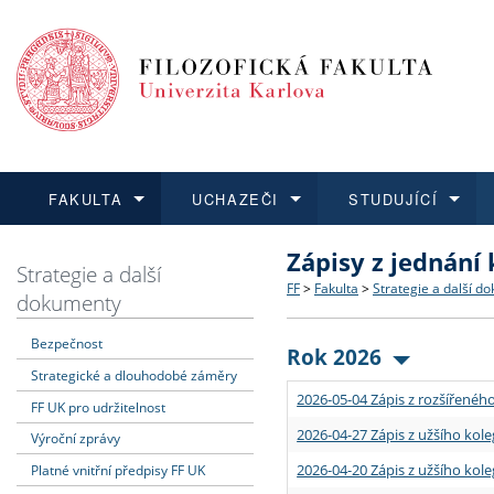
FAKULTA
UCHAZEČI
STUDUJÍCÍ
Zápisy z jednání
FAKULTA
UCHAZEČI
STUDUJÍCÍ
VĚDA A VÝZKUM
ZAHRANIČÍ
Struktura a historie
Co studovat a jak se přihlá
Bakalářské a magisterské
O vědě a výzkumu na FF
Aktuální nabídky a výběrov
Strategie a další
FF
>
Fakulta
>
Strategie a další d
dokumenty
Dozvědět se více
Podat přihlášku
Dozvědět se více
Dozvědět se více
Dozvědět se více
Strategie a další dokumen
Učitelské studijní program
Doktorské studium
Akademické kvalifikace
Vyjíždějící studenti
Bezpečnost
Rok 2026
Strategické a dlouhodobé záměry
Podpora a benefity pro z
Informace k průběhu přijím
Rigorózní řízení
Granty a projekty
Přijíždějící studenti
2026-05-04 Zápis z rozšířeného
FF UK pro udržitelnost
Absolventi fakulty
Vyjíždějící zaměstnanci
2026-04-27 Zápis z užšího kole
Výroční zprávy
2026-04-20 Zápis z užšího kole
Platné vnitřní předpisy FF UK
Fakultní školy FF UK